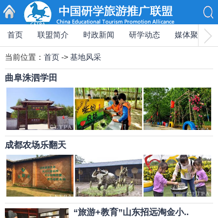
首页
联盟简介
时政新闻
研学动态
媒体聚焦
首页
当前位置：
首页
->
基地风采
曲阜洙泗学田
成都农场乐翻天
“旅游+教育”山东招远淘金小..